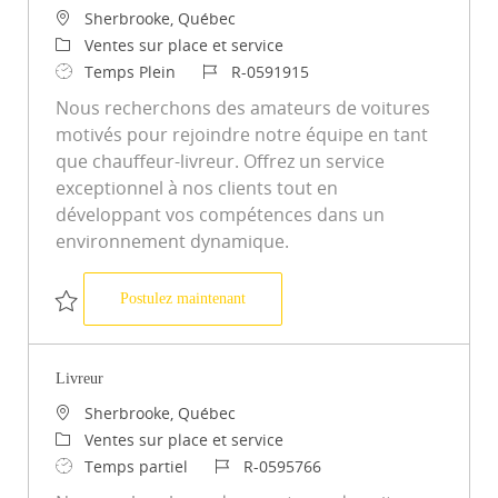
Emplacement
Sherbrooke, Québec
Catégorie
Ventes sur place et service
Type d’emploi
ID du poste
Temps Plein
R-0591915
Nous recherchons des amateurs de voitures
motivés pour rejoindre notre équipe en tant
que chauffeur-livreur. Offrez un service
exceptionnel à nos clients tout en
développant vos compétences dans un
environnement dynamique.
Livreur
Postulez maintenant
Sauvegarder Livreur R-0591915
Livreur
Emplacement
Sherbrooke, Québec
Catégorie
Ventes sur place et service
Type d’emploi
ID du poste
Temps partiel
R-0595766