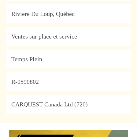
Location
Riviere Du Loup, Québec
Category
Ventes sur place et service
Type
Temps Plein
JobId
R-0590802
Company
CARQUEST Canada Ltd (720)