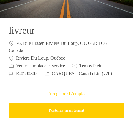
livreur
76, Rue Fraser, Riviere Du Loup, QC G5R 1C6,
Canada
Emplacement
Riviere Du Loup, Québec
Catégorie
Type d’emploi
Ventes sur place et service
Temps Plein
ID du poste
R-0590802
CARQUEST Canada Ltd (720)
Enregistrer L’emploi
Postulez maintenant