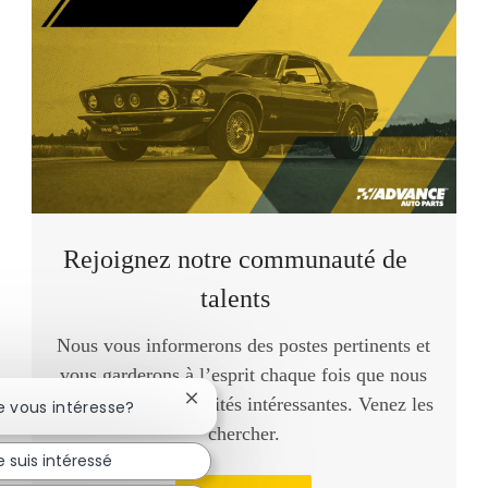
Rejoignez notre communauté de
talents
Nous vous informerons des postes pertinents et
vous garderons à l’esprit chaque fois que nous
aurons des opportunités intéressantes. Venez les
Fermer la notification du chatbot
e vous intéresse?
chercher.
e suis intéressé