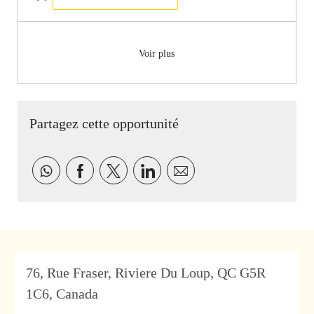
Sauvegarder livreur R-0599992
Voir plus
Partagez cette opportunité
Partager via Facebook
Partager via twitter
Partager via LinkedIn
Partager par e-mail
Address
76, Rue Fraser, Riviere Du Loup, QC G5R
1C6, Canada